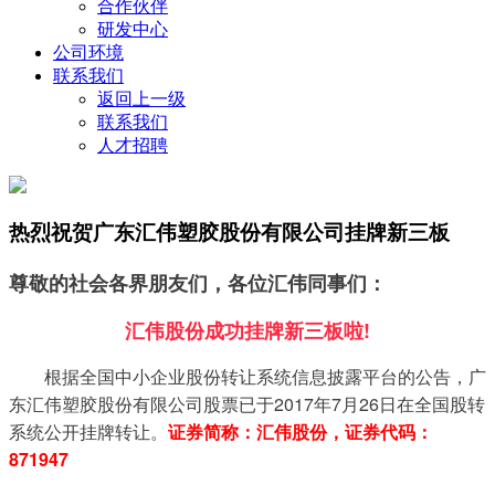
合作伙伴
研发中心
公司环境
联系我们
返回上一级
联系我们
人才招聘
热烈祝贺广东汇伟塑胶股份有限公司挂牌新三板
尊敬的社会各界朋友们，各位汇伟同事们：
汇伟股份成功挂牌新三板啦!
根据全国中小企业股份转让系统信息披露平台的公告，广
东汇伟塑胶股份有限公司股票已于2017年7月26日在全国股转
系统公开挂牌转让。
证券简称：汇伟股份，证券代码：
871947