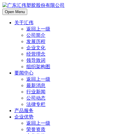
Open Menu
关于汇伟
返回上一级
公司简介
发展历程
企业文化
经营理念
领导致词
组织架构图
要闻中心
返回上一级
最新消息
行业新闻
公司动态
法律专栏
产品服务
企业优势
返回上一级
荣誉资质