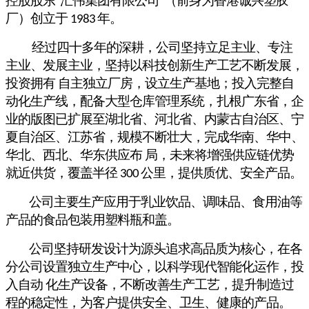
控股股东“汇伟集团有限公司”（前身为香港诚兴塑胶
厂）创立于
年。
1983
经过四十多年的深耕，
公司坚持立足主业、专注
主业、发展主业，
坚持以科技创新生产工艺不断发展，
投资拥有
自主独立厂房，设立生产基地；投入完整自
动化生产线，配备大型仓库管理系统，扎根广东省，企
业的版图已扩展至
湖北省、河北省、内蒙古自治区、宁
夏自治区、江苏省，规模不
断壮大，完成华南、华中、
华北、西北、华东供应布
局，未来将增强供应链优势
就近供货，覆盖半径
公里，提供质优、安全产品。
300
公司主要生产应用于乳业饮品、调味品、食用油等
产品的食品包装用塑料瓶和盖。
公司坚持研发设计为源头追求高品质为核心，
在各
分公司设置独立生产中心，以科学现代智能化运作，投
入自动
化生产设备，不断改善生产工艺，提升制造过
程的稳定性，为客户提供安全、卫生、健康的产品。